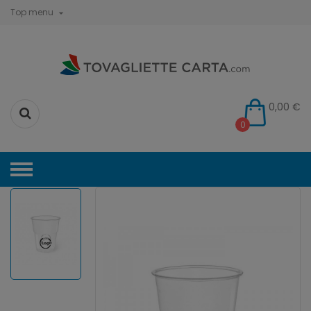
Top menu

0,00 €
0